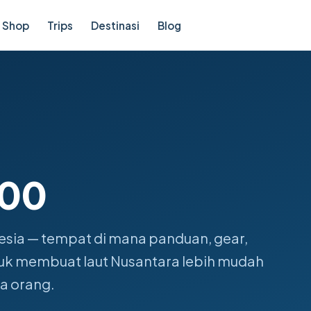
Shop
Trips
Destinasi
Blog
700
esia — tempat di mana panduan, gear,
ntuk membuat laut Nusantara lebih mudah
a orang.