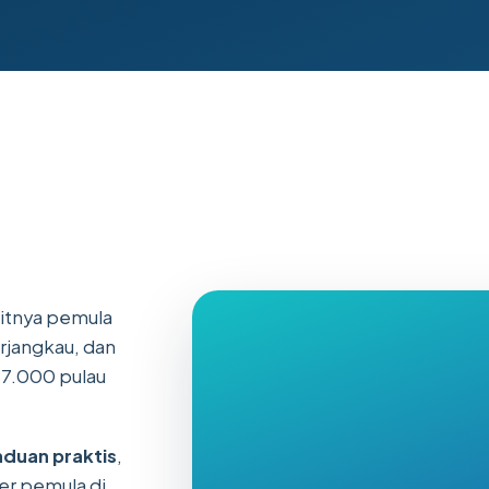
itnya pemula
rjangkau, dan
17.000 pulau
duan praktis
,
rfer pemula di