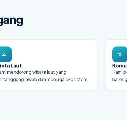
gang
🌊
🤝
inta Laut
Komun
ami mendorong wisata laut yang
Kami pe
ertanggung jawab dan menjaga ekosistem.
bareng