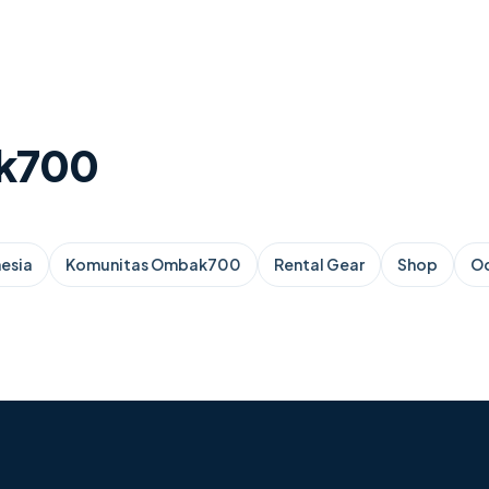
ak700
esia
Komunitas Ombak700
Rental Gear
Shop
Oc