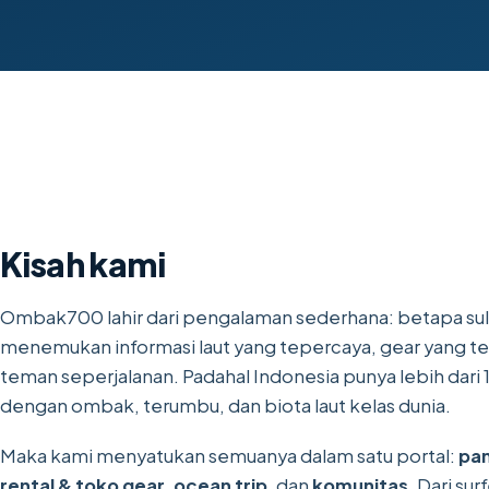
Kisah kami
Ombak700 lahir dari pengalaman sederhana: betapa sul
menemukan informasi laut yang tepercaya, gear yang te
teman seperjalanan. Padahal Indonesia punya lebih dari 
dengan ombak, terumbu, dan biota laut kelas dunia.
Maka kami menyatukan semuanya dalam satu portal:
pan
rental & toko gear
,
ocean trip
, dan
komunitas
. Dari su