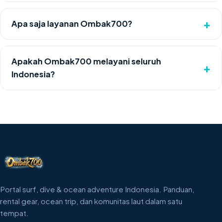
+
Apa saja layanan Ombak700?
Panduan surfing/diving/snorkeling, rental gear, toko
alat laut, booking ocean trip, dan komunitas. Lihat
Apakah Ombak700 melayani seluruh
+
Rental
,
Shop
, dan
Trips
.
Indonesia?
Ya, konten dan rekomendasi kami mencakup destinasi
laut di seluruh Indonesia. Pelajari di
Ombak700
Indonesia
.
Portal surf, dive & ocean adventure Indonesia. Panduan,
rental gear, ocean trip, dan komunitas laut dalam satu
tempat.