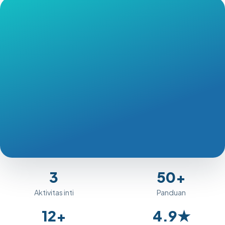
3
50+
Aktivitas inti
Panduan
12+
4.9★