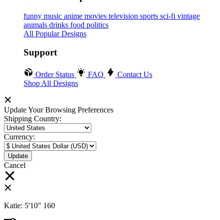
funny
music
anime
movies
television
sports
sci-fi
vintage
animals
drinks
food
politics
All Popular Designs
Support
Order Status
FAQ
Contact Us
Shop All Designs
Update Your Browsing Preferences
Shipping Country:
Currency:
Cancel
Katie:
5'10"
160