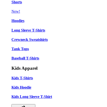
Shorts
New!
Hoodies
Long Sleeve T-Shirts
Crewneck Sweatshirts
Tank Tops
Baseball T-Shirts
Kids Apparel
Kids T-Shirts
Kids Hoodie
Kids Long Sleeve T-Shirt