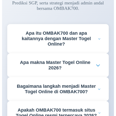
Prediksi SGP, serta strategi menjadi admin andal
bersama OMBAK700.
Apa itu OMBAK700 dan apa
kaitannya dengan Master Togel
Online?
OMBAK700 merupakan platform informasi Togel
Apa makna Master Togel Online
Online resmi terpercaya yang menghadirkan 1001
2026?
cara untuk menjadi Master Togel Online di tahun
2026. Kami menyuguhkan edukasi, strategi, serta
Master Togel Online adalah sebutan bagi admin
wawasan seputar cara menjadi admin yang andal,
Bagaimana langkah menjadi Master
yang profesional, tangguh, dan terpercaya dalam
profesional, dan dapat dipercaya.
Togel Online di OMBAK700?
mengelola platform Togel Online. Pada tahun 2026,
menyandang status Master Togel Online berarti
OMBAK700 menghadirkan 1001 cara untuk
menguasai analisis Data SGP, memahami pola
Apakah OMBAK700 termasuk situs
menjadi Master Togel Online, dimulai dari
angka, sekaligus mampu memberi pelayanan terbaik
Togel Online resmi terpercaya 2026?