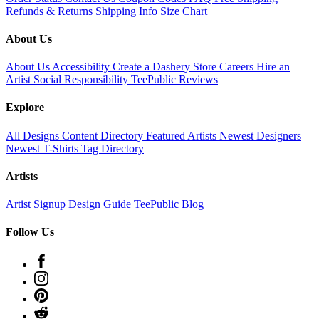
Refunds & Returns
Shipping Info
Size Chart
About Us
About Us
Accessibility
Create a Dashery Store
Careers
Hire an
Artist
Social Responsibility
TeePublic Reviews
Explore
All Designs
Content Directory
Featured Artists
Newest Designers
Newest T-Shirts
Tag Directory
Artists
Artist Signup
Design Guide
TeePublic Blog
Follow Us