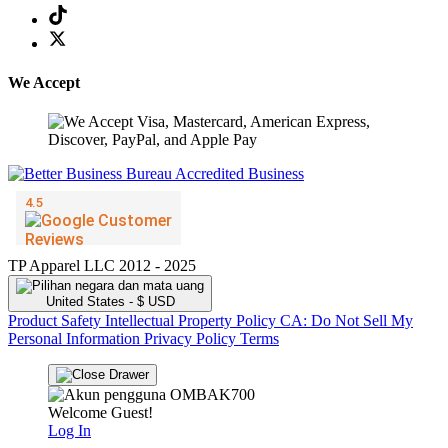
We Accept
TP Apparel LLC 2012 - 2025
United States - $ USD
Product Safety
Intellectual Property Policy
CA: Do Not Sell My
Personal Information
Privacy Policy
Terms
Welcome Guest!
Log In