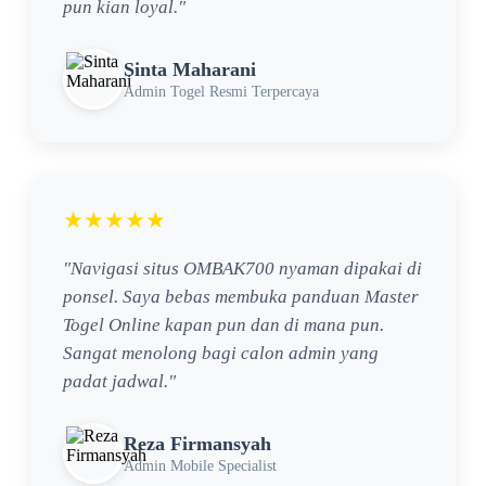
pun kian loyal."
Sinta Maharani
Admin Togel Resmi Terpercaya
★★★★★
"Navigasi situs OMBAK700 nyaman dipakai di
ponsel. Saya bebas membuka panduan Master
Togel Online kapan pun dan di mana pun.
Sangat menolong bagi calon admin yang
padat jadwal."
Reza Firmansyah
Admin Mobile Specialist