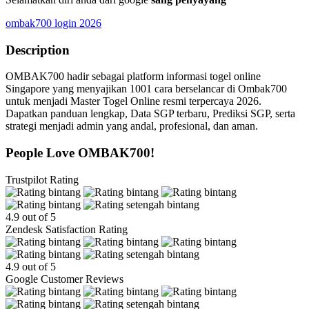
ombak700 login 2026
Description
OMBAK700 hadir sebagai platform informasi togel online
Singapore yang menyajikan 1001 cara berselancar di Ombak700
untuk menjadi Master Togel Online resmi terpercaya 2026.
Dapatkan panduan lengkap, Data SGP terbaru, Prediksi SGP, serta
strategi menjadi admin yang andal, profesional, dan aman.
People Love OMBAK700!
Trustpilot Rating
4.9 out of 5
Zendesk Satisfaction Rating
4.9 out of 5
Google Customer Reviews