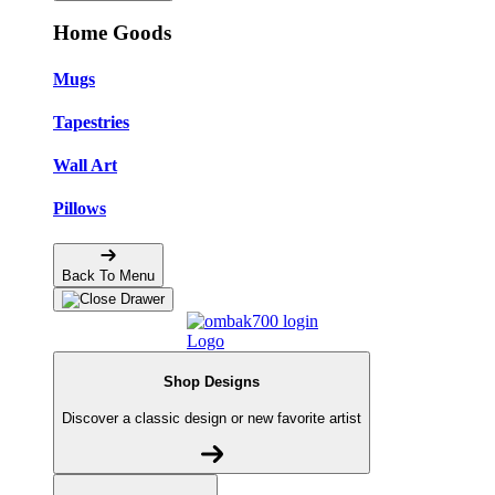
Home Goods
Mugs
Tapestries
Wall Art
Pillows
Back To Menu
Shop Designs
Discover a classic design or new favorite artist