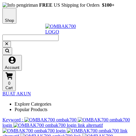
FREE
US Shipping for Orders
$100+
Shop
Account
0
Cart
BUAT AKUN
Explore Categories
Popular Products
Keyword :
ombak700
ombak700
login
ombak700 login link alternatif
ombak700 login
ombak700 link