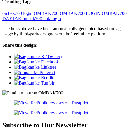
Trending Tags
ombak700 login
OMBAK700
OMBAK700 LOGIN
OMBAK700
DAFTAR
ombak700 link login
The links above have been automatically generated based on tag
usage by third-party designers on the TeePublic platform.
Share this design:
Subscribe to Our Newsletter