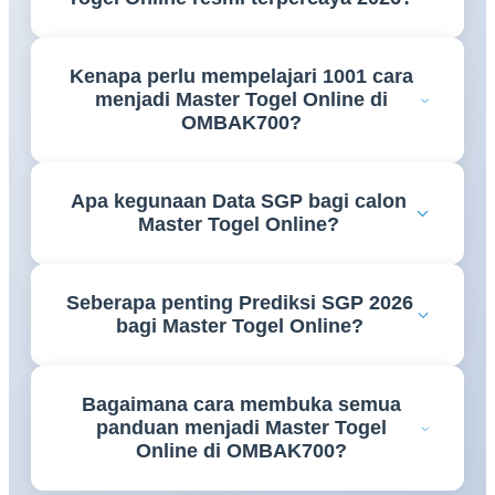
mengenali dasar-dasar Togel Online, menguasai
bagi member.
Data SGP, mendalami Prediksi SGP 2026, sampai
Ya, OMBAK700 adalah situs Togel Online resmi
meramu strategi komunikasi dan kepercayaan
Kenapa perlu mempelajari 1001 cara
terpercaya 2026 yang menyuguhkan informasi
member. Seluruh panduannya tersedia lengkap di
menjadi Master Togel Online di
akurat, Data SGP lengkap, serta beragam referensi
platform kami.
OMBAK700?
terbaik bagi siapa pun yang ingin menjadi Master
Togel Online profesional.
Sebab menjadi Master Togel Online menuntut lebih
Apa kegunaan Data SGP bagi calon
dari sekadar keberuntungan. OMBAK700 meracik
Master Togel Online?
1001 strategi, tips, dan trik yang membantu Anda
memahami seluk-beluk Togel Online, mengelola
Data SGP menjadi fondasi utama seorang Master
Data SGP, sekaligus membangun reputasi sebagai
Seberapa penting Prediksi SGP 2026
Togel Online. Dengan memahaminya, admin dapat
admin resmi terpercaya di tahun 2026.
bagi Master Togel Online?
membaca pola keluaran, menyusun prediksi yang
lebih akurat, sekaligus mengangkat kredibilitas di
Sangat penting. Prediksi SGP 2026 adalah
mata member. OMBAK700 menyediakan Data SGP
Bagaimana cara membuka semua
perangkat analisis berbasis data historis yang dapat
lengkap untuk menemani perjalanan tersebut.
panduan menjadi Master Togel
dimanfaatkan Master Togel Online untuk menambah
Online di OMBAK700?
wawasan member. OMBAK700 menyuguhkan
Prediksi SGP 2026 sebagai salah satu dari 1001 cara