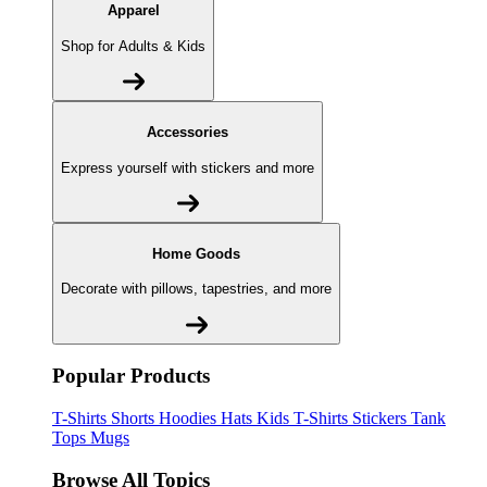
Apparel
Shop for Adults & Kids
Accessories
Express yourself with stickers and more
Home Goods
Decorate with pillows, tapestries, and more
Popular Products
T-Shirts
Shorts
Hoodies
Hats
Kids T-Shirts
Stickers
Tank
Tops
Mugs
Browse All Topics