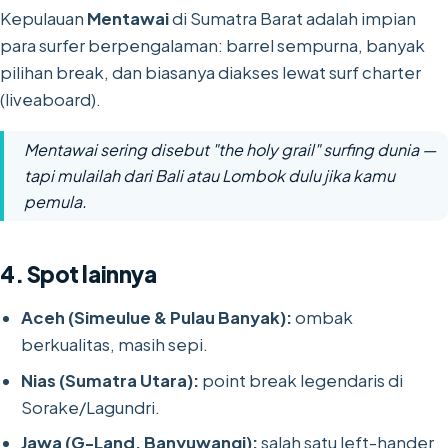
Kepulauan
Mentawai
di Sumatra Barat adalah impian
para surfer berpengalaman: barrel sempurna, banyak
pilihan break, dan biasanya diakses lewat surf charter
(liveaboard).
Mentawai sering disebut "the holy grail" surfing dunia —
tapi mulailah dari Bali atau Lombok dulu jika kamu
pemula.
4. Spot lainnya
Aceh (Simeulue & Pulau Banyak):
ombak
berkualitas, masih sepi.
Nias (Sumatra Utara):
point break legendaris di
Sorake/Lagundri.
Jawa (G-Land, Banyuwangi):
salah satu left-hander